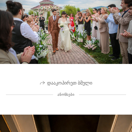
დააკოპირეთ ბმული
ᲐᲜᲝᲜᲡᲔᲑᲘ